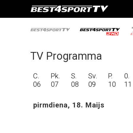
TV Programma
C.
Pk.
S.
Sv.
P.
0.
06
07
08
09
10
11
pirmdiena, 18. Maijs