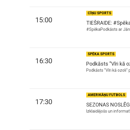
CĪŅU SPORTS
15:00
TIEŠRAIDE: #Spēka
#SpēkaPodkāsts ar Jāni
SPĒKA SPORTS
16:30
Podkāsts "Vīri kā oz
Podkāsts "Vīri kā ozoli"
AMERIKĀŅU FUTBOLS
17:30
SEZONAS NOSLĒGUMS
Izklaidējošs un informat