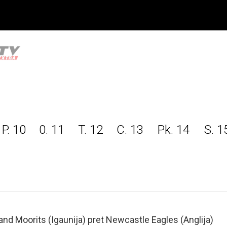
P. 10
0. 11
T. 12
C. 13
Pk. 14
S. 1
and Moorits (Igaunija) pret Newcastle Eagles (Anglija)