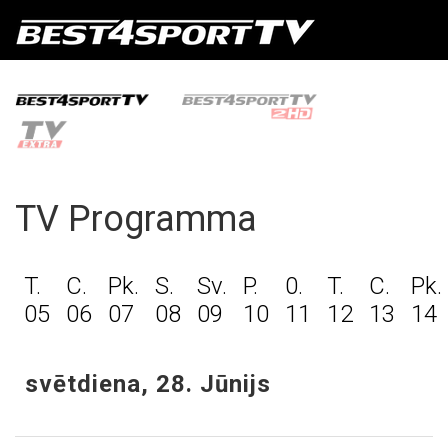
TV Programma
T.
C.
Pk.
S.
Sv.
P.
0.
T.
C.
Pk.
05
06
07
08
09
10
11
12
13
14
svētdiena, 28. Jūnijs