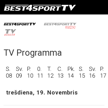
TV Programma
S.
Sv.
P.
0.
T.
C.
Pk.
S.
Sv.
P.
08
09
10
11
12
13
14
15
16
17
trešdiena, 19. Novembris