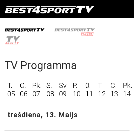
TV Programma
T.
C.
Pk.
S.
Sv.
P.
0.
T.
C.
Pk.
05
06
07
08
09
10
11
12
13
14
trešdiena, 13. Maijs