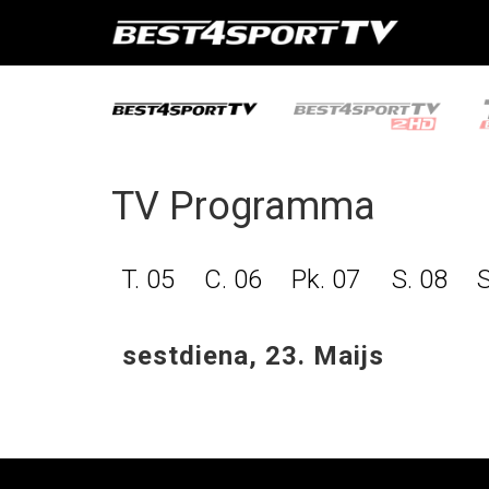
TV Programma
T. 05
C. 06
Pk. 07
S. 08
S
sestdiena, 23. Maijs