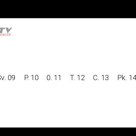
v. 09
P. 10
0. 11
T. 12
C. 13
Pk. 1