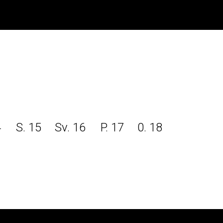
4
S. 15
Sv. 16
P. 17
0. 18